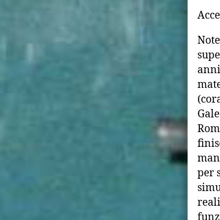
Acce
Note
supe
anni
mate
(cor
Gale
Roma
fini
mano
per 
simu
real
funz