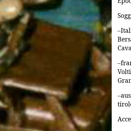
Epoc
Sogg
–Ita
Bers
Cava
–fra
Volti
Gran
–aus
tirol
Acce