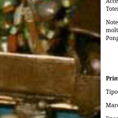
Acce
Tote
Note
molt
Pon
Prim
Tipo
Marc