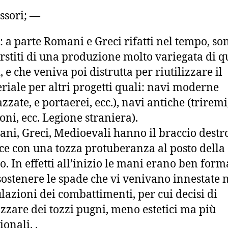
ssori; —
: a parte Romani e Greci rifatti nel tempo, son
rstiti di una produzione molto variegata di q
, e che veniva poi distrutta per riutilizzare il
riale per altri progetti quali: navi moderne
azzate, e portaerei, ecc.), navi antiche (triremi
oni, ecc. Legione straniera).
ni, Greci, Medioevali hanno il braccio destr
sce con una tozza protuberanza al posto della
. In effetti all’inizio le mani erano ben form
sostenere le spade che vi venivano innestate n
lazioni dei combattimenti, per cui decisi di
izzare dei tozzi pugni, meno estetici ma più
ionali. .