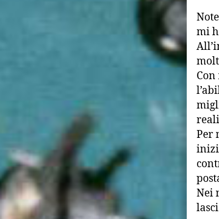
Note
mi h
All’
molt
Con 
l’abi
migl
real
Per 
iniz
cont
post
Nei 
lasc