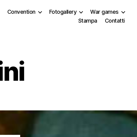
Convention
Fotogallery
War games
Stampa
Contatti
ini