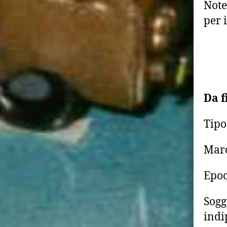
Note
per i
Da f
Tipo
Marc
Epoc
Sogg
indi