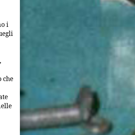
o i
uegli
,
o che
ate
elle