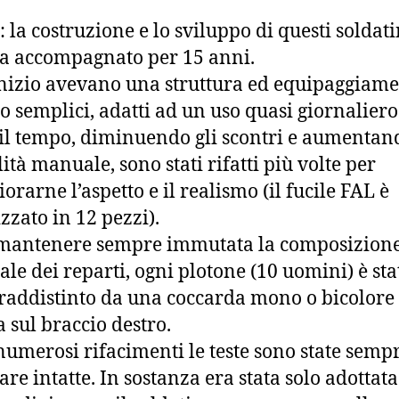
: la costruzione e lo sviluppo di questi soldati
a accompagnato per 15 anni.
inizio avevano una struttura ed equipaggiame
o semplici, adatti ad un uso quasi giornaliero
il tempo, diminuendo gli scontri e aumentan
lità manuale, sono stati rifatti più volte per
iorarne l’aspetto e il realismo (il fucile FAL è
izzato in 12 pezzi).
mantenere sempre immutata la composizion
iale dei reparti, ogni plotone (10 uomini) è sta
raddistinto da una coccarda mono o bicolore
a sul braccio destro.
numerosi rifacimenti le teste sono state semp
iare intatte. In sostanza era stata solo adottat