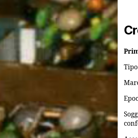
Cr
Prim
Tipo
Mar
Epoc
Sogg
conf