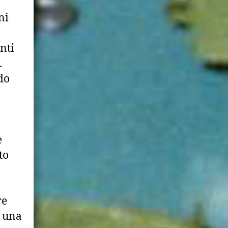
ni
nti
.
do
e
to
re
a una