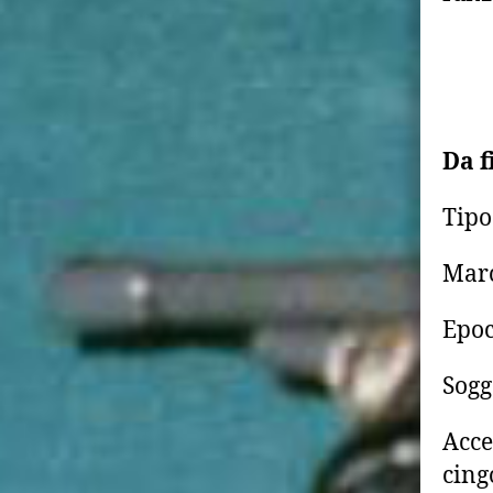
Da f
Tipo
Marc
Epoc
Sogg
Acce
cing