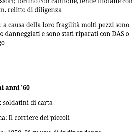
ssori; fortino con cannone, tende indiane co
m. relitto di diligenza
: a causa della loro fragilità molti pezzi sono
o danneggiati e sono stati riparati con DAS o
go
i anni ’60
: soldatini di carta
a: Il corriere dei piccoli