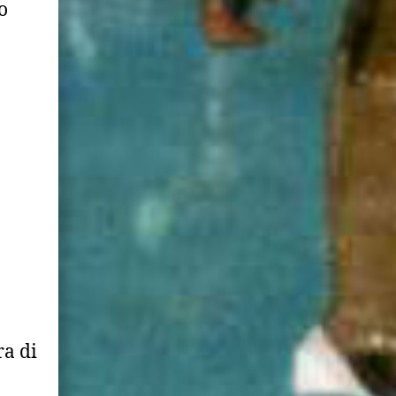
o
ra di